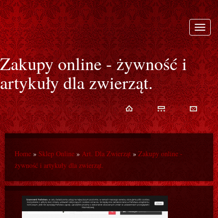
Rozwi
nawiga
Zakupy online - żywność i
artykuły dla zwierząt.
Home
»
Sklep Online
»
Art. Dla Zwierząt
»
Zakupy online -
żywność i artykuły dla zwierząt.