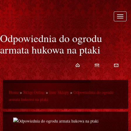
Rozwi
nawiga
Odpowiednia do ogrodu
armata hukowa na ptaki
Home
»
Sklep Online
»
Inne Sklepy
»
Odpowiednia do ogrodu
armata hukowa na ptaki