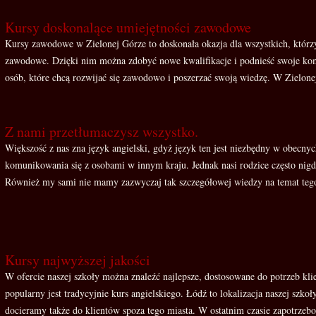
Kursy doskonalące umiejętności zawodowe
Kursy zawodowe w Zielonej Górze to doskonała okazja dla wszystkich, którzy
zawodowe. Dzięki nim można zdobyć nowe kwalifikacje i podnieść swoje kom
osób, które chcą rozwijać się zawodowo i poszerzać swoją wiedzę. W Zielonej
Z nami przetłumaczysz wszystko.
Większość z nas zna język angielski, gdyż język ten jest niezbędny w obecny
komunikowania się z osobami w innym kraju. Jednak nasi rodzice często nigdy
Również my sami nie mamy zazwyczaj tak szczegółowej wiedzy na temat tego
Kursy najwyższej jakości
W ofercie naszej szkoły można znaleźć najlepsze, dostosowane do potrzeb kl
popularny jest tradycyjnie kurs angielskiego. Łódź to lokalizacja naszej szkoł
docieramy także do klientów spoza tego miasta. W ostatnim czasie zapotrzebo