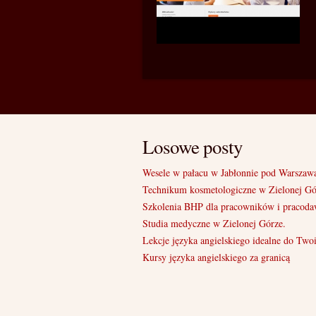
Losowe posty
Wesele w pałacu w Jabłonnie pod Warszaw
Technikum kosmetologiczne w Zielonej Gó
Szkolenia BHP dla pracowników i pracod
Studia medyczne w Zielonej Górze.
Lekcje języka angielskiego idealne do Two
Kursy języka angielskiego za granicą