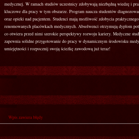
medycznej. W ramach studiów uczestnicy zdobywają niezbędną wiedzę i prak
kluczowe dla pracy w tym obszarze. Program naucza studentów diagnozowan
oraz opieki nad pacjentem. Studenci mają możliwość zdobycia praktycznego
renomowanych placówkach medycznych. Absolwenci otrzymują dyplom potw
co otwiera przed nimi szerokie perspektywy rozwoju kariery. Medyczne st
zapewnia solidne przygotowanie do pracy w dynamicznym środowisku med
umiejętności i rozpocznij swoją ścieżkę zawodową już teraz!
Wpis zawiera błędy