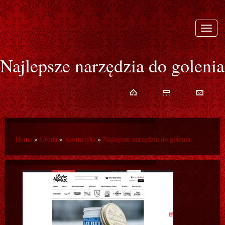
Rozwi
nawiga
Najlepsze narzędzia do golenia
Home
»
Uroda
»
Kosmetyki
»
Najlepsze narzędzia do golenia