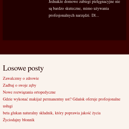
Jednakże domowe zabiegi pielęgnacyjne nie
są bardzo skuteczne, mimo używania
profesjonalnych narzędzi. Dl...
Losowe posty
Zawalczmy o zdrowie
Zadbaj o swoje zęby
Nowe rozwiązania ortopedyczne
Gdzie wykonać makijaż permanentny ust? Gdańsk oferuje profesjonalne
usługi
beta glukan naturalny składnik, który poprawia jakość życia
Życiodajny błonnik