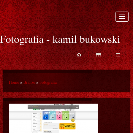
Rozwi
nawiga
Fotografia - kamil bukowski
Home
»
Branże
»
Fotografia