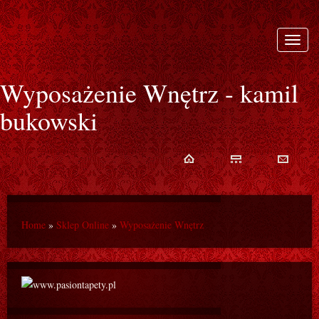
Rozwi
nawiga
Wyposażenie Wnętrz - kamil
bukowski
Home
»
Sklep Online
»
Wyposażenie Wnętrz