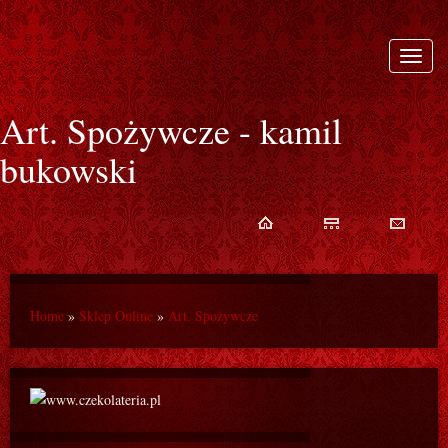
Rozwi
nawiga
Art. Spożywcze - kamil
bukowski
Home
»
Sklep Online
»
Art. Spożywcze