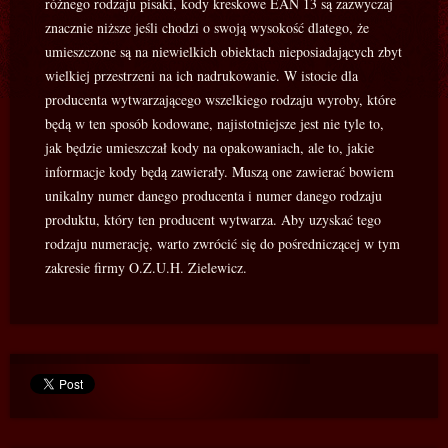
różnego rodzaju pisaki, kody kreskowe EAN 13 są zazwyczaj
znacznie niższe jeśli chodzi o swoją wysokość dlatego, że
umieszczone są na niewielkich obiektach nieposiadających zbyt
wielkiej przestrzeni na ich nadrukowanie. W istocie dla
producenta wytwarzającego wszelkiego rodzaju wyroby, które
będą w ten sposób kodowane, najistotniejsze jest nie tyle to,
jak będzie umieszczał kody na opakowaniach, ale to, jakie
informacje kody będą zawierały. Muszą one zawierać bowiem
unikalny numer danego producenta i numer danego rodzaju
produktu, który ten producent wytwarza. Aby uzyskać tego
rodzaju numerację, warto zwrócić się do pośredniczącej w tym
zakresie firmy O.Z.U.H. Zielewicz.