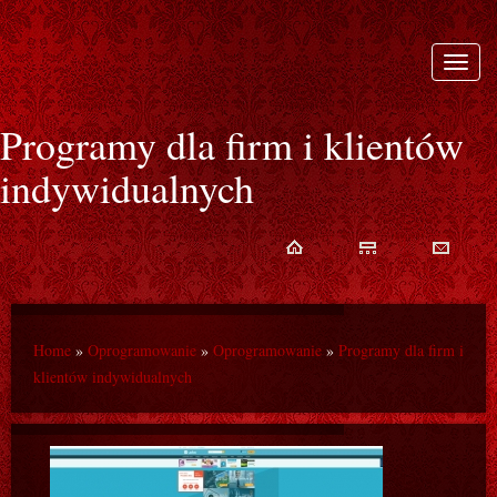
Rozwi
nawiga
Programy dla firm i klientów
indywidualnych
Home
»
Oprogramowanie
»
Oprogramowanie
»
Programy dla firm i
klientów indywidualnych