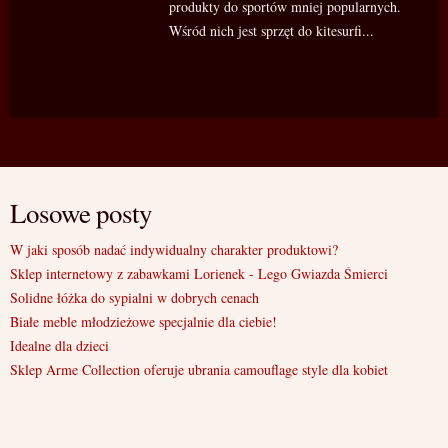
produkty do sportów mniej popularnych.
Wśród nich jest sprzęt do kitesurfi...
Losowe posty
W jaki sposób nadać indywidualny charakter produktowi?
Sklep internetowy z zabawkami Lorienek - Lego Gwiazda Śmierci
Solidne łóżka do sypialni w dobrych cenach
Białe meble młodzieżowe specjalnie dla ciebie!
Idealne dla dzieci
Sklep Arme Collection oferuje ubrania camouflage style dla kobiet