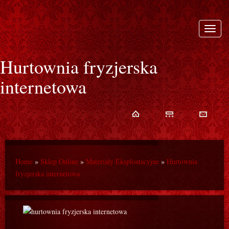
Rozwi
nawiga
Hurtownia fryzjerska
internetowa
Home
»
Sklep Online
»
Materiały Eksploatacyjne
»
Hurtownia
fryzjerska internetowa