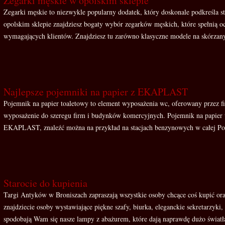
Zegarki męskie w opolskim sklepie
Zegarki męskie to niezwykle popularny dodatek, który doskonale podkreśla s
opolskim sklepie znajdziesz bogaty wybór zegarków męskich, które spełnią o
wymagających klientów. Znajdziesz tu zarówno klasyczne modele na skórzany
Najlepsze pojemniki na papier z EKAPLAST
Pojemnik na papier toaletowy to element wyposażenia wc, oferowany przez
wyposażenie do szeregu firm i budynków komercyjnych. Pojemnik na papier 
EKAPLAST, znaleźć można na przykład na stacjach benzynowych w całej Polsc
Starocie do kupienia
Targi Antyków w Broniszach zapraszają wszystkie osoby chcące coś kupić ora
znajdziecie osoby wystawiające piękne szafy, biurka, eleganckie sekretarzy
spodobają Wam się nasze lampy z abażurem, które dają naprawdę dużo światła