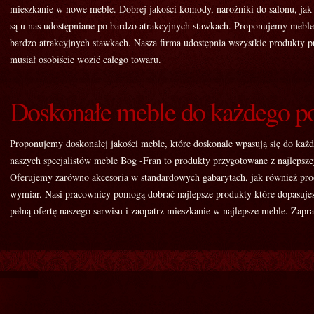
mieszkanie w nowe meble. Dobrej jakości komody, narożniki do salonu, jak 
są u nas udostępniane po bardzo atrakcyjnych stawkach. Proponujemy mebl
bardzo atrakcyjnych stawkach. Nasza firma udostępnia wszystkie produkty prz
musiał osobiście wozić całego towaru.
Doskonałe meble do każdego p
Proponujemy doskonałej jakości meble, które doskonale wpasują się do każ
naszych specjalistów meble Bog -Fran to produkty przygotowane z najlepsz
Oferujemy zarówno akcesoria w standardowych gabarytach, jak również pr
wymiar. Nasi pracownicy pomogą dobrać najlepsze produkty które dopasuje
pełną ofertę naszego serwisu i zaopatrz mieszkanie w najlepsze meble. Zap