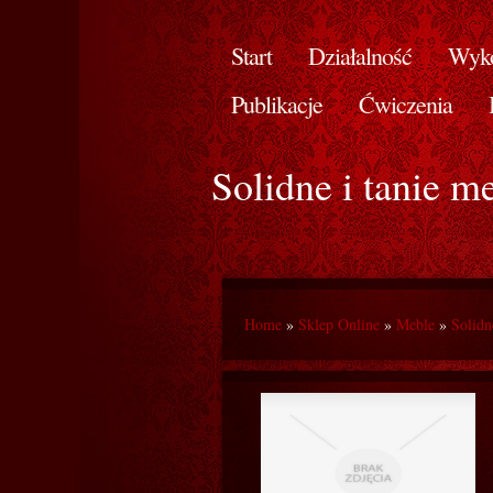
Start
Działalność
Wyko
Publikacje
Ćwiczenia
Solidne i tanie m
Home
»
Sklep Online
»
Meble
»
Solidn