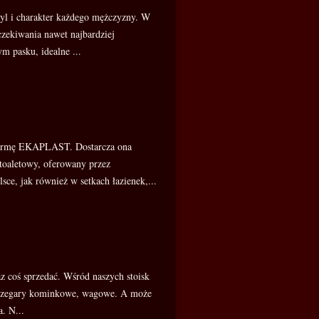
tyl i charakter każdego mężczyzny. W
czekiwania nawet najbardziej
m pasku, idealne ...
 firmę EKAPLAST. Dostarcza ona
toaletowy, oferowany przez
e, jak również w setkach łazienek,...
z coś sprzedać. Wśród naszych stoisk
ki, zegary kominkowe, wagowe. A może
. N...