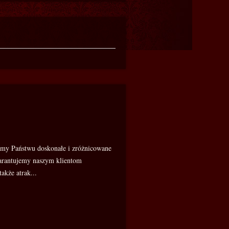
amy Państwu doskonałe i zróżnicowane
warantujemy naszym klientom
akże atrak...