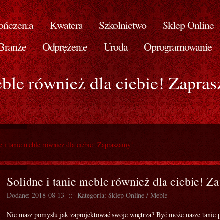
ńczenia
Kwatera
Szkolnictwo
Sklep Online
Branże
Odprężenie
Uroda
Oprogramowanie
eble również dla ciebie! Zapra
e i tanie meble również dla ciebie! Zapraszamy!
Solidne i tanie meble również dla ciebie! Z
Dodane: 2018-08-13
::
Kategoria: Sklep Online / Meble
Nie masz pomysłu jak zaprojektować swoje wnętrza? Być może nasze tanie