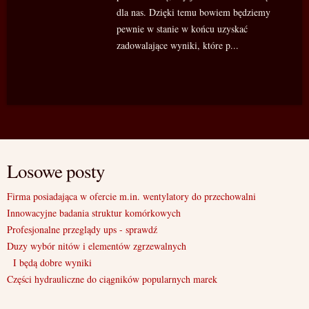
dla nas. Dzięki temu bowiem będziemy
pewnie w stanie w końcu uzyskać
zadowalające wyniki, które p...
Losowe posty
Firma posiadająca w ofercie m.in. wentylatory do przechowalni
Innowacyjne badania struktur komórkowych
Profesjonalne przeglądy ups - sprawdź
Duzy wybór nitów i elementów zgrzewalnych
I będą dobre wyniki
Części hydrauliczne do ciągników popularnych marek