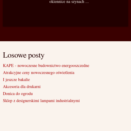
okiennice na szynach ...
Losowe posty
KAPE - nowoczesne budownictwo energooszczedne
Atrakcyjne ceny nowoczesnego oświetlenia
I jeszcze bakalie
Akcesoria dla drukarni
Donica do ogrodu
Sklep z designerskimi lampami industrialnymi