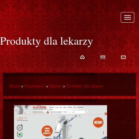
Rozwi
nawiga
Produkty dla lekarzy
Home
»
Działalność
»
Handel
»
Produkty dla lekarzy