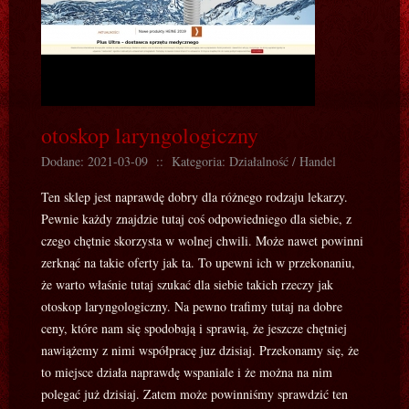
otoskop laryngologiczny
Dodane: 2021-03-09
::
Kategoria: Działalność / Handel
Ten sklep jest naprawdę dobry dla różnego rodzaju lekarzy.
Pewnie każdy znajdzie tutaj coś odpowiedniego dla siebie, z
czego chętnie skorzysta w wolnej chwili. Może nawet powinni
zerknąć na takie oferty jak ta. To upewni ich w przekonaniu,
że warto właśnie tutaj szukać dla siebie takich rzeczy jak
otoskop laryngologiczny. Na pewno trafimy tutaj na dobre
ceny, które nam się spodobają i sprawią, że jeszcze chętniej
nawiążemy z nimi współpracę juz dzisiaj. Przekonamy się, że
to miejsce działa naprawdę wspaniale i że można na nim
polegać już dzisiaj. Zatem może powinniśmy sprawdzić ten