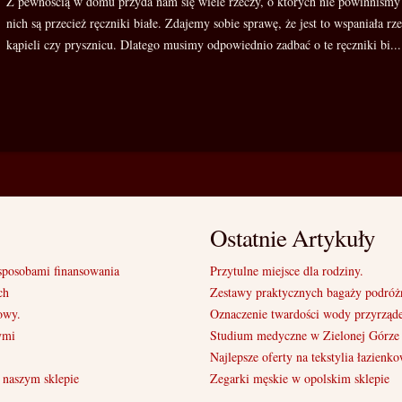
Z pewnością w domu przyda nam się wiele rzeczy, o których nie powinniśmy 
nich są przecież ręczniki białe. Zdajemy sobie sprawę, że jest to wspaniała rz
kąpieli czy prysznicu. Dlatego musimy odpowiednio zadbać o te ręczniki bi...
Ostatnie Artykuły
sposobami finansowania
Przytulne miejsce dla rodziny.
ch
Zestawy praktycznych bagaży podróż
owy.
Oznaczenie twardości wody przyrząd
ymi
Studium medyczne w Zielonej Górze -
Najlepsze oferty na tekstylia łazienk
 naszym sklepie
Zegarki męskie w opolskim sklepie