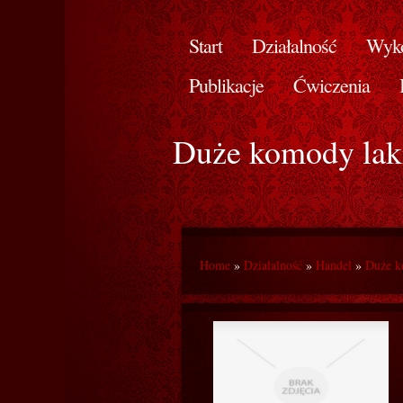
Start
Działalność
Wyko
Publikacje
Ćwiczenia
Duże komody lak
Home
»
Działalność
»
Handel
»
Duże k