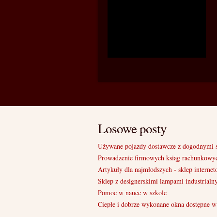
Losowe posty
Używane pojazdy dostawcze z dogodnymi 
Prowadzenie firmowych ksiąg rachunkowy
Artykuły dla najmłodszych - sklep internet
Sklep z designerskimi lampami industrialn
Pomoc w nauce w szkole
Ciepłe i dobrze wykonane okna dostępne w