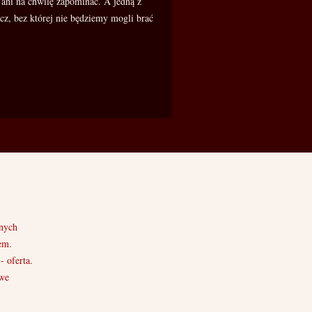
ani na chwilę zapominać. A jedną z
ecz, bez której nie będziemy mogli brać
nych
em.
 oferta.
owe