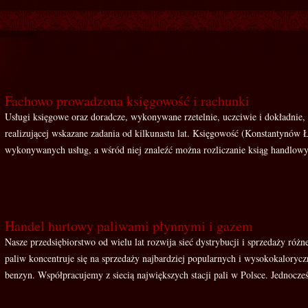
Fachowo prowadzona księgowość i rachunki
Usługi księgowe oraz doradcze, wykonywane rzetelnie, uczciwie i dokładnie,
realizującej wskazane zadania od kilkunastu lat. Księgowość (Konstantynów 
wykonywanych usług, a wśród niej znaleźć można rozliczanie ksiąg handlowy
Handel hurtowy paliwami płynnymi i gazem
Nasze przedsiębiorstwo od wielu lat rozwija sieć dystrybucji i sprzedaży róż
paliw koncentruje się na sprzedaży najbardziej popularnych i wysokokalory
benzyn. Współpracujemy z siecią największych stacji pali w Polsce. Jednocześn