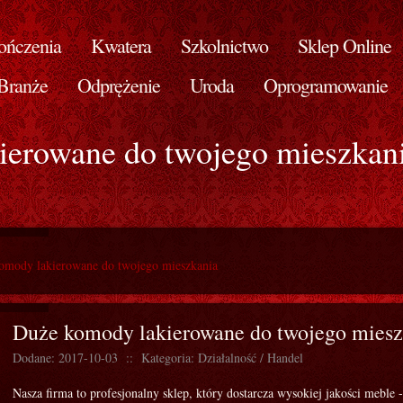
ńczenia
Kwatera
Szkolnictwo
Sklep Online
Branże
Odprężenie
Uroda
Oprogramowanie
ierowane do twojego mieszkan
omody lakierowane do twojego mieszkania
Duże komody lakierowane do twojego miesz
Dodane: 2017-10-03
::
Kategoria: Działalność / Handel
Nasza firma to profesjonalny sklep, który dostarcza wysokiej jakości meble