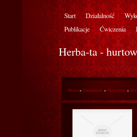
Start
Działalność
Wyko
Publikacje
Ćwiczenia
Herba-ta - hurtow
Home
»
Działalność
»
Hurtownie
»
Her