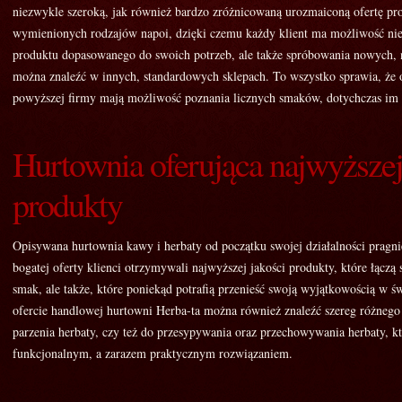
niezwykle szeroką, jak również bardzo zróżnicowaną urozmaiconą ofertę pr
wymienionych rodzajów napoi, dzięki czemu każdy klient ma możliwość nie
produktu dopasowanego do swoich potrzeb, ale także spróbowania nowych, 
można znaleźć w innych, standardowych sklepach. To wszystko sprawia, że o
powyższej firmy mają możliwość poznania licznych smaków, dotychczas im 
Hurtownia oferująca najwyższej
produkty
Opisywana hurtownia kawy i herbaty od początku swojej działalności pragnie
bogatej oferty klienci otrzymywali najwyższej jakości produkty, które łączą 
smak, ale także, które poniekąd potrafią przenieść swoją wyjątkowością w 
ofercie handlowej hurtowni Herba-ta można również znaleźć szereg różnego
parzenia herbaty, czy też do przesypywania oraz przechowywania herbaty, kt
funkcjonalnym, a zarazem praktycznym rozwiązaniem.