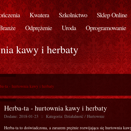
ńczenia
Kwatera
Szkolnictwo
Sklep Online
Branże
Odprężenie
Uroda
Oprogramowanie
nia kawy i herbaty
ba-ta - hurtownia kawy i herbaty
Herba-ta - hurtownia kawy i herbaty
Dodane: 2018-01-23
::
Kategoria: Działalność / Hurtownie
Herba-ta to doświadczona, a zarazem prężnie rozwijająca się hurtownia kawy