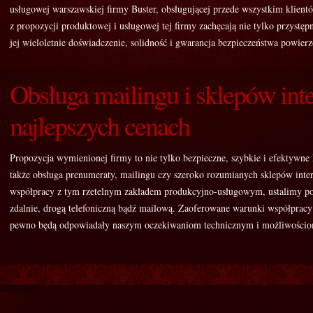
usługowej warszawskiej firmy Buster, obsługującej przede wszystkim klientó
z propozycji produktowej i usługowej tej firmy zachęcają nie tylko przystęp
jej wieloletnie doświadczenie, solidność i gwarancja bezpieczeństwa powie
Obsługa mailingu i sklepów in
najlepszych cenach
Propozycja wymienionej firmy to nie tylko bezpieczne, szybkie i efektywne
także obsługa prenumeraty, mailingu czy szeroko rozumianych sklepów int
współpracy z tym rzetelnym zakładem produkcyjno-usługowym, ustalimy pod
zdalnie, drogą telefoniczną bądź mailową. Zaoferowane warunki współpracy
pewno będą odpowiadały naszym oczekiwaniom technicznym i możliwości