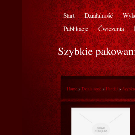
Start
Działalność
Wyko
Publikacje
Ćwiczenia
Szybkie pakowan
Home
»
Działalność
»
Handel
»
Szybki