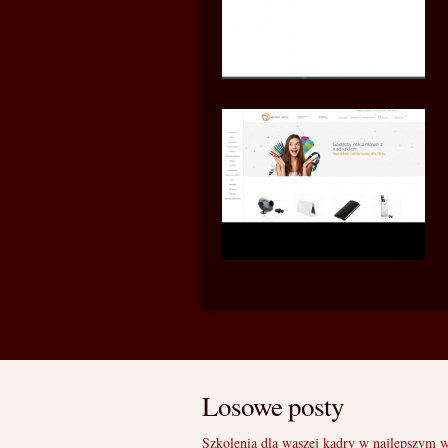
Losowe posty
Szkolenia dla waszej kadry w najlepszym 