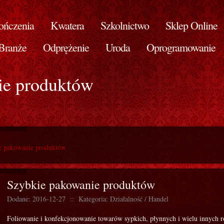
ńczenia
Kwatera
Szkolnictwo
Sklep Online
Branże
Odprężenie
Uroda
Oprogramowanie
ie produktów
e pakowanie produktów
Szybkie pakowanie produktów
Dodane: 2016-12-27
::
Kategoria: Działalność / Handel
Foliowanie i konfekcjonowanie towarów sypkich, płynnych i wielu innych ro