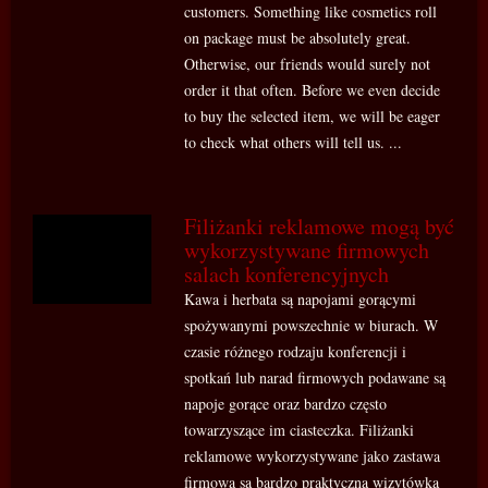
customers. Something like cosmetics roll
on package must be absolutely great.
Otherwise, our friends would surely not
order it that often. Before we even decide
to buy the selected item, we will be eager
to check what others will tell us. ...
Filiżanki reklamowe mogą być
wykorzystywane firmowych
salach konferencyjnych
Kawa i herbata są napojami gorącymi
spożywanymi powszechnie w biurach. W
czasie różnego rodzaju konferencji i
spotkań lub narad firmowych podawane są
napoje gorące oraz bardzo często
towarzyszące im ciasteczka. Filiżanki
reklamowe wykorzystywane jako zastawa
firmowa są bardzo praktyczną wizytówką